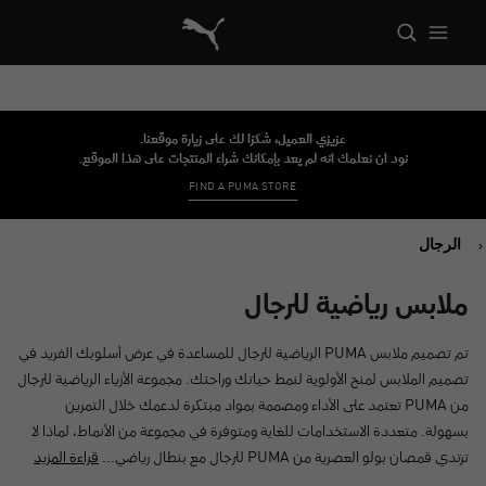
Cloud Storefront Reference Architecture
عزيزي العميل، شكرًا لك على زيارة موقعنا.
نود أن نعلمك أنه لم يعد بإمكانك شراء المنتجات على هذا الموقع.
FIND A PUMA STORE
الرجال
ملابس رياضية للرجال
تم تصميم ملابس PUMA الرياضية للرجال للمساعدة في عرض أسلوبك الفريد في
تصميم الملابس لمنح الأولوية لنمط حياتك وراحتك. مجموعة الأزياء الرياضية للرجال
من PUMA تعتمد على الأداء ومصممة بمواد مبتكرة لدعمك خلال التمرين
بسهولة. متعددة الاستخدامات للغاية ومتوفرة في مجموعة من الأنماط، لماذا لا
ترتدي قمصان بولو العصرية من PUMA للرجال مع بنطال رياضي...
قراءة المزيد