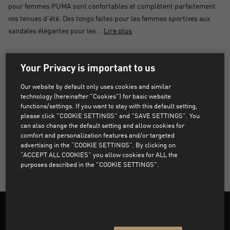
pour femmes PUMA sont confortables et complètent parfaitement
vos tenues d'été. Des tongs faites pour les femmes sportives aux
sandales élégantes pour les...
Lire plus
AUCUN PRODUIT TROUVÉ
Your Privacy is important to us
Our website by default only uses cookies and similar
Désolé, les produits qui correspondent aux filtres
technology (hereinafter "Cookies") for basic website
sélectionnés sont introuvables.
functions/settings. If you want to stay with this default setting,
please click "COOKIE SETTINGS" and "SAVE SETTINGS". You
can also change the default setting and allow cookies for
comfort and personalization features and/or targeted
SUPPRIMER TOUS LES FILTRES
advertising in the “COOKIE SETTINGS”. By clicking on
“ACCEPT ALL COOKIES” you allow cookies for ALL the
purposes described in the "COOKIE SETTINGS".