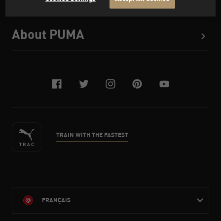
Support
About PUMA
facebook
twitter
instagram
pinterest
youtube
TRAIN WITH THE FASTEST
FRANÇAIS