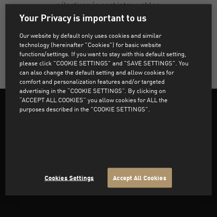
sélectionnés sont introuvables.
Your Privacy is important to us
Our website by default only uses cookies and similar
SUPPRIMER TOUS LES FILTRES
technology (hereinafter "Cookies") for basic website
functions/settings. If you want to stay with this default setting,
please click "COOKIE SETTINGS" and "SAVE SETTINGS". You
can also change the default setting and allow cookies for
comfort and personalization features and/or targeted
advertising in the “COOKIE SETTINGS”. By clicking on
“ACCEPT ALL COOKIES” you allow cookies for ALL the
purposes described in the "COOKIE SETTINGS".
Support
About PUMA
Cookies Settings
Accept All Cookies