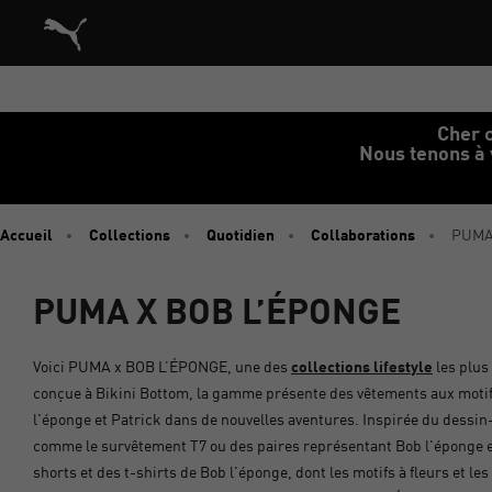
Architecture de référence du site vitrine commerce dans le
Cher c
Nous tenons à 
Accueil
Collections
Quotidien
Collaborations
PUMA
PUMA X BOB L’ÉPONGE
Voici PUMA x BOB L’ÉPONGE, une des
collections lifestyle
les plus
conçue à Bikini Bottom, la gamme présente des vêtements aux motifs
l'éponge et Patrick dans de nouvelles aventures. Inspirée du des
comme le survêtement T7 ou des paires représentant Bob l'éponge et 
shorts et des t-shirts de Bob l'éponge, dont les motifs à fleurs et le