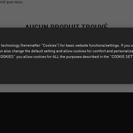
end que vous.
AUCUN PRODUIT TROUVÉ
les produits qui correspondent aux filtres sélectionnés sont intr
technology (hereinafter "Cookies") for basic website functions/settings. If you wan
o change the default setting and allow cookies for comfort and personalizati
OKIES” you allow cookies for ALL the purposes described in the "COOKIE SE
SUPPRIMER TOUS LES FILTRES
e cloud Accueil