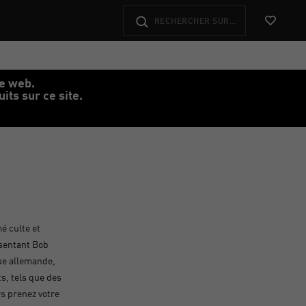
Voir les f
te web.
ts sur ce site.
é culte et
ésentant Bob
ue allemande,
s, tels que des
rs prenez votre