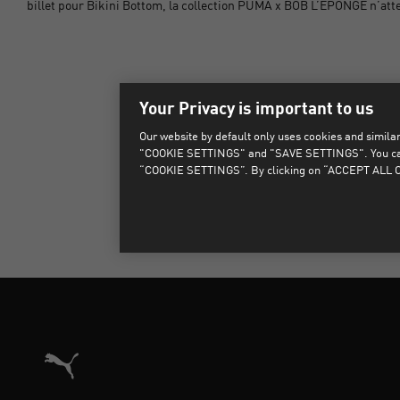
billet pour Bikini Bottom, la collection PUMA x BOB L’ÉPONGE n’att
Your Privacy is important to us
Désolé, 
Our website by default only uses cookies and similar 
"COOKIE SETTINGS" and "SAVE SETTINGS". You can als
“COOKIE SETTINGS”. By clicking on “ACCEPT ALL CO
Architecture de référence du site vitrine commerce dans l