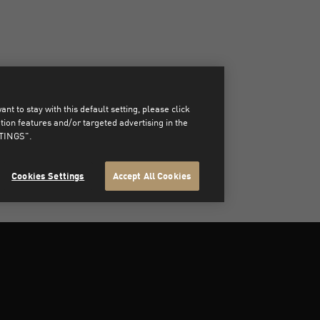
ouvables.
t to stay with this default setting, please click
on features and/or targeted advertising in the
TTINGS".
Cookies Settings
Accept All Cookies