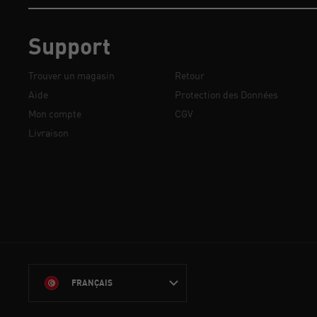
Support
Trouver un magasin
Retour
Aide
Protection des Données
Mon compte
CGV
Livraison
FRANÇAIS